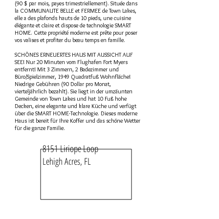
(90 $ par mois, payes trimestriellement). Située dans
la COMMUNAUTE BELLE et FERMEE de Town Lakes,
elle a des plafonds hauts de 10 pieds, une cuisine
élégante et claire et dispose de technologie SMART
HOME. Cette propriété moderne est prête pour poser
vos valises et profiter du beau temps en famille.
SCHÖNES ERNEUERTES HAUS MIT AUSSICHT AUF
SEE! Nur 20 Minuten vom Flughafen Fort Myers
entfernt! Mit 3 Zimmern, 2 Badezimmer und
Büro/Spielzimmer, 1949 Quadratfuß Wohnfläche!
Niedrige Gebühren (90 Dollar pro Monat,
vierteljährlich bezahlt). Sie liegt in der umzäunten
Gemeinde von Town Lakes und hat 10 Fuß hohe
Decken, eine elegante und klare Küche und verfügt
über die SMART HOME-Technologie. Dieses moderne
Haus ist bereit für Ihre Koffer und das schöne Wetter
für die ganze Familie.
8151 Liriope Loop
Lehigh Acres, FL