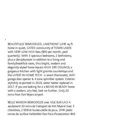
BEAUTIFULLY REMODELED, LAKEFRONT 1,949 sq ft
home in quiet, GATED community of TOWN LAKES
with VERY LOW HOA fees ($90 per month, paid
quarterly). With 3 spacious bedrooms, 2 bathrooms,
plus a den/playroom in addition to a living and
family/breakfast room, this bright, modern and
elegantly-styled home boasts HIGH 10ft CEILINGS, a
gorgeous kitchen with light granite countertops and
the LATEST IN HOME TECH - a smart thermostat, WiFi
garage door opener & 4 zone sprinkler system. Exterior
stylishly re-painted in 2018, water heater replaced in
2017. If you are looking for a s MOVE-IN READY home
with a modern, airy feel, look no further. Only 20
mins from Fort Myers airport.
BELLE MAISON REMODELEE avec VUE SUR LAC! A
seulement 20 mins de l'aéroport de Fort Myers! Avec 3
chambres, 2 SDB et bureau/salle de jeux, 1949 pieds
carres de surface habitable! Des frais d’association BAS